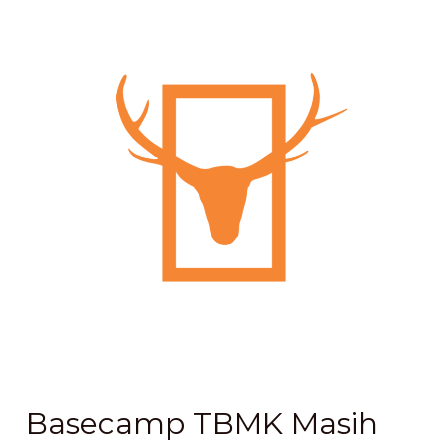
TBMK
Masih
Tertutup
Untuk
Umum
Basecamp TBMK Masih