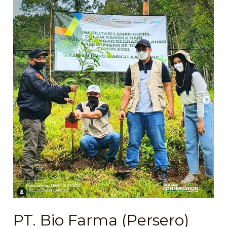
PT.
Bio
Farma
(Persero)
Kembali
Menanam
di
TB.
Masigit
Kareumbi
PT. Bio Farma (Persero)