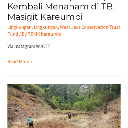
Kembali Menanam di TB.
Masigit Kareumbi
Lingkungan
,
Lingkungan
,
West Java Conservation Trust
Fund
/ By
TBMK Kareumbi
Via Instagram WJCTF
Read More »
Suaka
Merak
TBMK