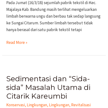
Pada Jumat (16/3/18) sejumlah pabrik tekstil di Kec.
Majalaya Kab. Bandung masih terlihat mengeluarkan
limbah berwarna ungu dan berbau tak sedap langsung
ke Sungai Citarum. Sumber limbah tersebut tidak
hanya berasal dari satu pabrik tekstil tetapi
Read More »
Sedimentasi
dan
Sedimentasi dan “Sida-
“Sida-
sida”
sida” Masalah Utama di
Masalah
Citarik Kareumbi
Utama
Konservasi
,
Lingkungan
,
Lingkungan
,
Revitalisasi
di