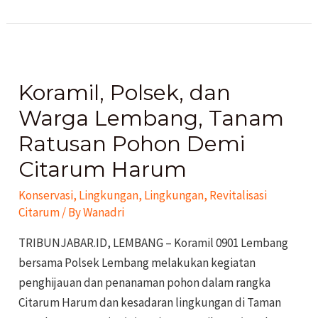
Koramil,
Polsek,
Koramil, Polsek, dan
dan
Warga
Warga Lembang, Tanam
Lembang,
Ratusan Pohon Demi
Tanam
Citarum Harum
Ratusan
Pohon
Konservasi
,
Lingkungan
,
Lingkungan
,
Revitalisasi
Demi
Citarum
/ By
Wanadri
Citarum
TRIBUNJABAR.ID, LEMBANG – Koramil 0901 Lembang
Harum
bersama Polsek Lembang melakukan kegiatan
penghijauan dan penanaman pohon dalam rangka
Citarum Harum dan kesadaran lingkungan di Taman