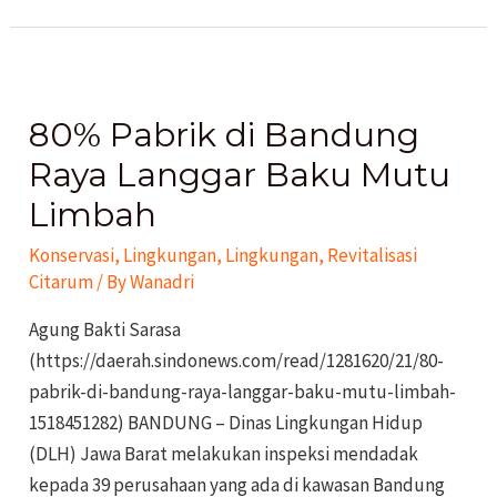
80%
Pabrik
80% Pabrik di Bandung
di
Bandung
Raya Langgar Baku Mutu
Raya
Limbah
Langgar
Konservasi
,
Lingkungan
,
Lingkungan
,
Revitalisasi
Baku
Citarum
/ By
Wanadri
Mutu
Limbah
Agung Bakti Sarasa
(https://daerah.sindonews.com/read/1281620/21/80-
pabrik-di-bandung-raya-langgar-baku-mutu-limbah-
1518451282) BANDUNG – Dinas Lingkungan Hidup
(DLH) Jawa Barat melakukan inspeksi mendadak
kepada 39 perusahaan yang ada di kawasan Bandung