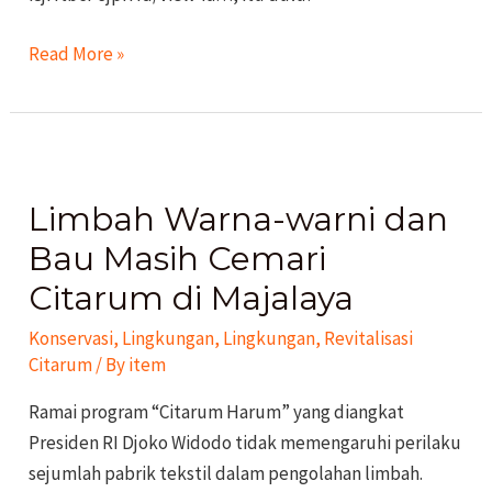
Read More »
Limbah
Warna-
Limbah Warna-warni dan
warni
dan
Bau Masih Cemari
Bau
Citarum di Majalaya
Masih
Konservasi
,
Lingkungan
,
Lingkungan
,
Revitalisasi
Cemari
Citarum
/ By
item
Citarum
di
Ramai program “Citarum Harum” yang diangkat
Majalaya
Presiden RI Djoko Widodo tidak memengaruhi perilaku
sejumlah pabrik tekstil dalam pengolahan limbah.