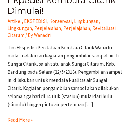
Ekpedisi Kembara Citarik
Dimulai!
Dimulai!
Artikel
,
EKSPEDISI
,
Konservasi
,
Lingkungan
,
Lingkungan
,
Penjelajahan
,
Penjelajahan
,
Revitalisasi
Citarum
/ By
Wanadri
Tim Ekspedisi Pendataan Kembara Citarik Wanadri
mulai melakukan kegiatan pengambilan sampel air di
Sungai Citarik, salah satu anak Sungai Citarum, Kab.
Bandung pada Selasa (22/5/2018). Pengambilan sampel
ini dilakukan untuk mendata kualitas air Sungai
Citarik. Kegiatan pengambilan sampel akan dilakukan
selama tiga hari di 14 titik (stasiun) mulai dari hulu
(Cimulu) hingga pintu air pertemuan […]
Read More »