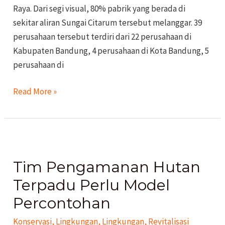
Raya. Dari segi visual, 80% pabrik yang berada di
sekitar aliran Sungai Citarum tersebut melanggar. 39
perusahaan tersebut terdiri dari 22 perusahaan di
Kabupaten Bandung, 4 perusahaan di Kota Bandung, 5
perusahaan di
Read More »
Tim
Pengamanan
Tim Pengamanan Hutan
Hutan
Terpadu
Terpadu Perlu Model
Perlu
Percontohan
Model
Konservasi
,
Lingkungan
,
Lingkungan
,
Revitalisasi
Percontohan