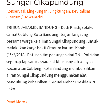
Sungai Cikapundung
Bersihkan
Aliran
Konservasi
,
Lingkungan
,
Lingkungan
,
Revitalisasi
Sungai
Citarum
/ By
Wanadri
Cikapundung
TRIBUNJABAR.ID, BANDUNG – Dedi Priadi, selaku
Camat Coblong Kota Bandung, terjun langsung
bersama warga ke aliran Sungai Cikapundung, untuk
melakukan karya bakti Citarum harum, Kamis
(15/2/2018). Ratusan tim gabungan dari TNI, Polri dan
segenap lapisan masyarakat khususnya di wilayah
Kecamatan Coblong, Kota Bandung membersihkan
aliran Sungai Cikapundung menggunakan alat
pendukung kebersihan. “Sesuai arahan Presiden RI
Joko
Read More »