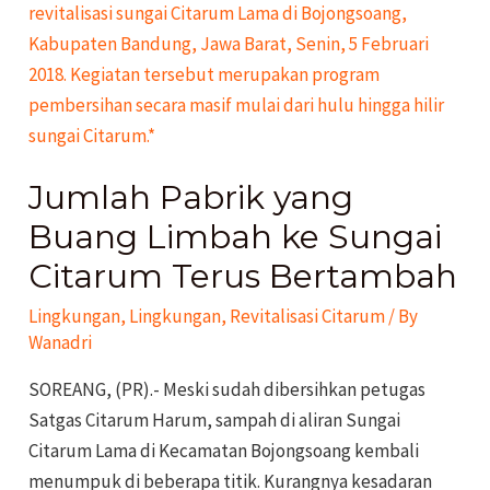
Pabrik
yang
Buang
Limbah
ke
Sungai
Jumlah Pabrik yang
Citarum
Terus
Buang Limbah ke Sungai
Bertambah
Citarum Terus Bertambah
Lingkungan
,
Lingkungan
,
Revitalisasi Citarum
/ By
Wanadri
SOREANG, (PR).- Meski sudah dibersihkan petugas
Satgas Citarum Harum, sampah di ­aliran Sungai
Citarum Lama di ­Kecamatan Bojongsoang kembali
menumpuk di beberapa titik. ­Kurangnya kesadaran