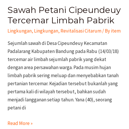
Petani
Sawah Petani Cipeundeuy
Cipeundeuy
Tercemar
Tercemar Limbah Pabrik
Limbah
Lingkungan
,
Lingkungan
,
Revitalisasi Citarum
/ By
item
Pabrik
Sejumlah sawah di Desa Cipeundeuy Kecamatan
Padalarang Kabupaten Bandung pada Rabu (14/03/18)
tercemar air limbah sejumlah pabrik yang dekat
dengan area persawahan warga. Pada musim hujan
limbah pabrik sering meluap dan menyebabkan tanah
pertanian tercemar. Kejadian tersebut bukanlah yang
pertama kali di wilayah tersebut, bahkan sudah
menjadi langganan setiap tahun. Yana (40), seorang
petani di
Read More »