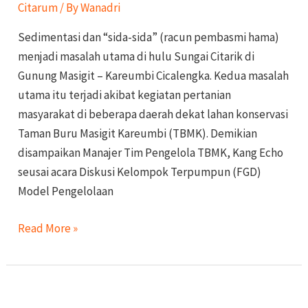
Citarum
/ By
Wanadri
Citarik
Kareumbi
Sedimentasi dan “sida-sida” (racun pembasmi hama)
menjadi masalah utama di hulu Sungai Citarik di
Gunung Masigit – Kareumbi Cicalengka. Kedua masalah
utama itu terjadi akibat kegiatan pertanian
masyarakat di beberapa daerah dekat lahan konservasi
Taman Buru Masigit Kareumbi (TBMK). Demikian
disampaikan Manajer Tim Pengelola TBMK, Kang Echo
seusai acara Diskusi Kelompok Terpumpun (FGD)
Model Pengelolaan
Read More »
Sawah