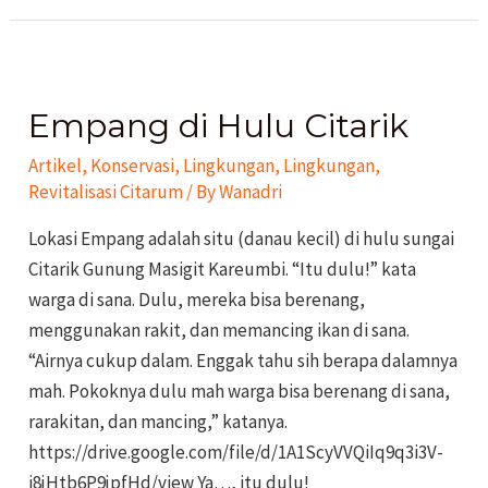
Empang
di
Empang di Hulu Citarik
Hulu
Citarik
Artikel
,
Konservasi
,
Lingkungan
,
Lingkungan
,
Revitalisasi Citarum
/ By
Wanadri
Lokasi Empang adalah situ (danau kecil) di hulu sungai
Citarik Gunung Masigit Kareumbi. “Itu dulu!” kata
warga di sana. Dulu, mereka bisa berenang,
menggunakan rakit, dan memancing ikan di sana.
“Airnya cukup dalam. Enggak tahu sih berapa dalamnya
mah. Pokoknya dulu mah warga bisa berenang di sana,
rarakitan, dan mancing,” katanya.
https://drive.google.com/file/d/1A1ScyVVQiIq9q3i3V-
i8jHtb6P9jpfHd/view Ya…, itu dulu!