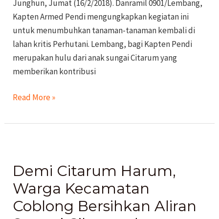
Junghun, Jumat (16/2/2018). Danramil 0901/Lembang,
Kapten Armed Pendi mengungkapkan kegiatan ini
untuk menumbuhkan tanaman-tanaman kembali di
lahan kritis Perhutani. Lembang, bagi Kapten Pendi
merupakan hulu dari anak sungai Citarum yang
memberikan kontribusi
Read More »
Demi
Citarum
Demi Citarum Harum,
Harum,
Warga
Warga Kecamatan
Kecamatan
Coblong Bersihkan Aliran
Coblong